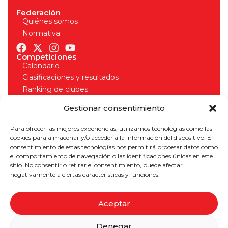
Federación
Quiénes somos
Normativa
Competiciones
Calendario
Clasificaciones y resultados
Ranking de clubes
Organizadores
Gestionar consentimiento
Normativa competiciones
Licencias
Para ofrecer las mejores experiencias, utilizamos tecnologías como las
Solicitud de licencia
cookies para almacenar y/o acceder a la información del dispositivo. El
Seguros deportivos
consentimiento de estas tecnologías nos permitirá procesar datos como
Normativa licencias
el comportamiento de navegación o las identificaciones únicas en este
¡Apúntate a nuestro boletín para estar al día!
sitio. No consentir o retirar el consentimiento, puede afectar
negativamente a ciertas características y funciones.
Aceptar
SUSCRIBIRME
Denegar