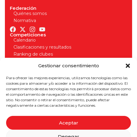
Federación
Quiénes somos
Normativa
Competiciones
Calendario
Clasificaciones y resultados
Ranking de clubes
Organizadores
Gestionar consentimiento
Normativa competiciones
Licencias
Para ofrecer las mejores experiencias, utilizamos tecnologías como las
Solicitud de licencia
cookies para almacenar y/o acceder a la información del dispositivo. El
Seguros deportivos
consentimiento de estas tecnologías nos permitirá procesar datos como
Normativa licencias
el comportamiento de navegación o las identificaciones únicas en este
¡Apúntate a nuestro boletín para estar al día!
sitio. No consentir o retirar el consentimiento, puede afectar
negativamente a ciertas características y funciones.
Aceptar
SUSCRIBIRME
Denegar