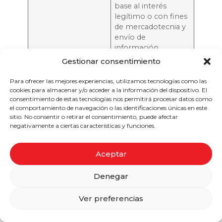
base al interés
legítimo o con fines
de mercadotecnia y
envío de
información
comercial, incluida la
Gestionar consentimiento
elaboración de
perfiles. En tal caso,
Para ofrecer las mejores experiencias, utilizamos tecnologías como las
Federación
cookies para almacenar y/o acceder a la información del dispositivo. El
Madrileña de
consentimiento de estas tecnologías nos permitirá procesar datos como
el comportamiento de navegación o las identificaciones únicas en este
Triatlón estará
sitio. No consentir o retirar el consentimiento, puede afectar
obligada a dejar de
negativamente a ciertas características y funciones.
tratar tus datos
personales, salvo
que existan motivos
Aceptar
legítimos que
prevalezcan o tus
Denegar
datos personales
sean necesarios para
Ver preferencias
la formulación,
ejercicio o defensa