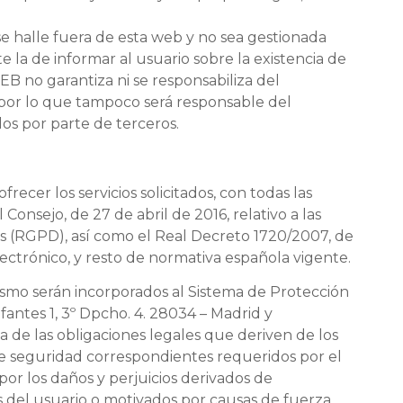
 halle fuera de esta web y no sea gestionada
la de informar al usuario sobre la existencia de
B no garantiza ni se responsabiliza del
s, por lo que tampoco será responsable del
s por parte de terceros.
cer los servicios solicitados, con todas las
nsejo, de 27 de abril de 2016, relativo a las
tos (RGPD), así como el Real Decreto 1720/2007, de
lectrónico, y resto de normativa española vigente.
mismo serán incorporados al Sistema de Protección
antes 1, 3º Dpcho. 4. 28034 – Madrid y
 de las obligaciones legales que deriven de los
e seguridad correspondientes requeridos por el
r los daños y perjuicios derivados de
s del usuario o motivados por causas de fuerza