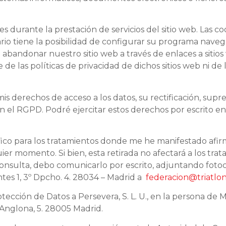
urante la prestación de servicios del sitio web. Las coo
uario tiene la posibilidad de configurar su programa nav
 a abandonar nuestro sitio web a través de enlaces a siti
las políticas de privacidad de dichos sitios web ni de
s derechos de acceso a los datos, su rectificación, supres
n el RGPD. Podré ejercitar estos derechos por escrito en 
ífico para los tratamientos donde me he manifestado afi
ier momento. Si bien, esta retirada no afectará a los trat
onsulta, debo comunicarlo por escrito, adjuntando fotoco
ntes 1, 3º Dpcho. 4. 28034 – Madrid a
federacion@triatlo
cción de Datos a Persevera, S. L. U., en la persona de 
Anglona, 5. 28005 Madrid.