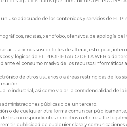
ad de todos aquellos datos que comunique a EL PROPIETA
un uso adecuado de los contenidos y servicios de EL 
nográficos, racistas, xenófobo, ofensivos, de apología del t
lizar actuaciones susceptibles de alterar, estropear, inte
ísicos y lógicos de EL PROPIETARIO DE LA WEB o de terce
s mediante el consumo masivo de los recursos informático
ctrónico de otros usuarios o a áreas restringidas de lo
ormación.
ual o industrial, así como violar la confidencialidad d
s administraciones públicas o de un tercero.
osición o de cualquier otra forma comunicar públicamente
r de los correspondientes derechos o ello resulte legalm
e remitir publicidad de cualquier clase y comunicaciones 