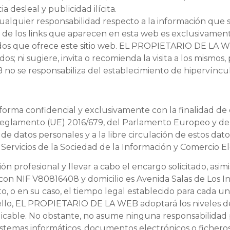
desleal y publicidad ilícita.
quier responsabilidad respecto a la información que se
e los links que aparecen en esta web es exclusivamente 
idos que ofrece este sitio web. EL PROPIETARIO DE LA WE
dos; ni sugiere, invita o recomienda la visita a los mismo
 se responsabiliza del establecimiento de hipervínculo
a confidencial y exclusivamente con la finalidad de ofre
glamento (UE) 2016/679, del Parlamento Europeo y del Co
 de datos personales y a la libre circulación de estos da
de Servicios de la Sociedad de la Información y Comercio E
ón profesional y llevar a cabo el encargo solicitado, asi
con NIF V80816408 y domicilio es Avenida Salas de Los Inf
 o en su caso, el tiempo legal establecido para cada una
a ello, EL PROPIETARIO DE LA WEB adoptará los niveles d
cable. No obstante, no asume ninguna responsabilidad po
istemas informáticos, documentos electrónicos o fichero