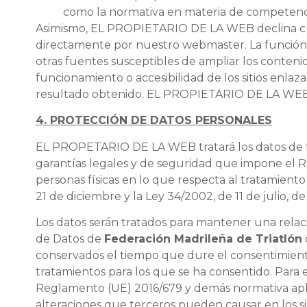
como la normativa en materia de competencia 
Asimismo, EL PROPIETARIO DE LA WEB declina cual
directamente por nuestro webmaster. La función d
otras fuentes susceptibles de ampliar los conten
funcionamiento o accesibilidad de los sitios enlaza
resultado obtenido. EL PROPIETARIO DE LA WEB no
4. PROTECCIÓN DE DATOS PERSONALES
EL PROPETARIO DE LA WEB tratará los datos de form
garantías legales y de seguridad que impone el Re
personas físicas en lo que respecta al tratamiento
21 de diciembre y la Ley 34/2002, de 11 de julio, 
Los datos serán tratados para mantener una relaci
de Datos de
Federación Madrileña de Triatlón
conservados el tiempo que dure el consentimiento,
tratamientos para los que se ha consentido. Par
Reglamento (UE) 2016/679 y demás normativa apli
alteraciones que terceros pueden causar en los s