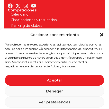
Competiciones
Calendario
Clasificaciones y resultados
Ranking de clubes
Organizadores
Gestionar consentimiento
Normativa competiciones
Licencias
Para ofrecer las mejores experiencias, utilizamos tecnologías como las
Solicitud de licencia
cookies para almacenar y/o acceder a la información del dispositivo. El
Seguros deportivos
consentimiento de estas tecnologías nos permitirá procesar datos como
Normativa licencias
el comportamiento de navegación o las identificaciones únicas en este
¡Apúntate a nuestro boletín para estar al día!
sitio. No consentir o retirar el consentimiento, puede afectar
negativamente a ciertas características y funciones.
Aceptar
SUSCRIBIRME
Denegar
Aviso Legal
Política de Privacidad
Cookies
Ver preferencias
2026 © Federación Madrileña de Triatlón