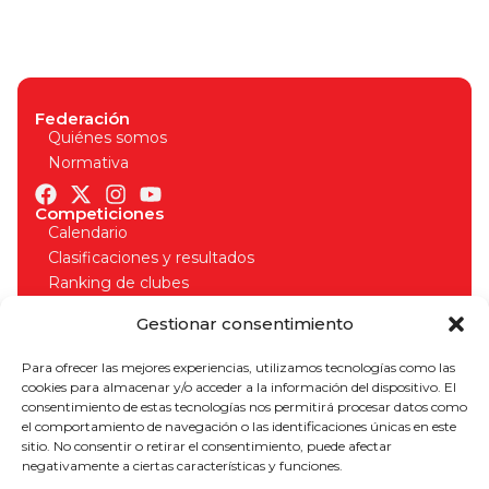
Federación
Quiénes somos
Normativa
Competiciones
Calendario
Clasificaciones y resultados
Ranking de clubes
Organizadores
Gestionar consentimiento
Normativa competiciones
Licencias
Para ofrecer las mejores experiencias, utilizamos tecnologías como las
Solicitud de licencia
cookies para almacenar y/o acceder a la información del dispositivo. El
Seguros deportivos
consentimiento de estas tecnologías nos permitirá procesar datos como
Normativa licencias
el comportamiento de navegación o las identificaciones únicas en este
¡Apúntate a nuestro boletín para estar al día!
sitio. No consentir o retirar el consentimiento, puede afectar
negativamente a ciertas características y funciones.