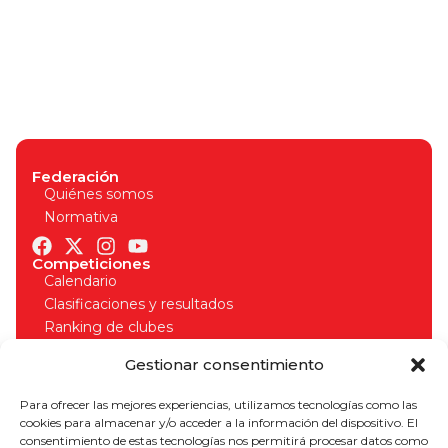
Federación
Quiénes somos
Normativa
Competiciones
Calendario
Clasificaciones y resultados
Ranking de clubes
Organizadores
Gestionar consentimiento
Normativa competiciones
Licencias
Para ofrecer las mejores experiencias, utilizamos tecnologías como las
Solicitud de licencia
cookies para almacenar y/o acceder a la información del dispositivo. El
Seguros deportivos
consentimiento de estas tecnologías nos permitirá procesar datos como