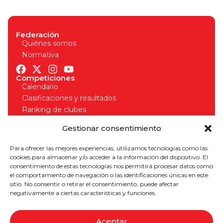
Federación
Quiénes somos
Normativa
Competiciones
Calendario
Clasificaciones y resultados
Ranking de clubes
Organizadores
Gestionar consentimiento
Normativa competiciones
Licencias
Para ofrecer las mejores experiencias, utilizamos tecnologías como las
Solicitud de licencia
cookies para almacenar y/o acceder a la información del dispositivo. El
Seguros deportivos
consentimiento de estas tecnologías nos permitirá procesar datos como
Normativa licencias
el comportamiento de navegación o las identificaciones únicas en este
¡Apúntate a nuestro boletín para estar al día!
sitio. No consentir o retirar el consentimiento, puede afectar
negativamente a ciertas características y funciones.
Aceptar
SUSCRIBIRME