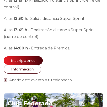
A las
12:15 h
.- Finalización distancia Sprint (cierre de
control).
A las
12:30 h
.- Salida distancia Super Sprint.
A las
13:45 h
.- Finalización distancia Super Sprint
(cierre de control).
A las
14:00 h
.- Entrega de Premios.
Inscripciones
Información
Añade este evento a tu calendario
Ventajas del
Club Federado