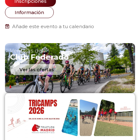
Inscripciones
Información
Añade este evento a tu calendario
Ventajas del
Club Federado
Ver las ofertas