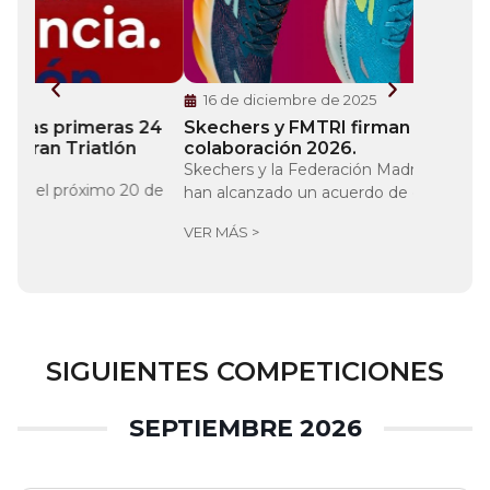
16 de diciembre de 2025
22 de 
 24
Skechers y FMTRI firman acuerdo de
Gran Tr
colaboración 2026.
meta”, 
Skechers y la Federación Madrileña de Triatlón
La gran p
 de
han alcanzado un acuerdo de colaboración con...
inscripci
VER MÁS >
VER MÁS 
SIGUIENTES COMPETICIONES
SEPTIEMBRE 2026