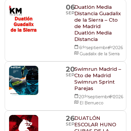
06
Duatlón Media
SEP
Distancia Guadalix
de la Sierra – Cto
de Madrid
Duatlón Media
Distancia
de
de
6
septiembre
2026
Guadalix de la Sierra
20
Swimrun Madrid –
SEP
Cto de Madrid
Swimrun Sprint
Parejas
de
de
20
septiembre
2026
El Berrueco
26
DUATLÓN
SEP
ESCOLAR HUNO
CUBAS DE LA