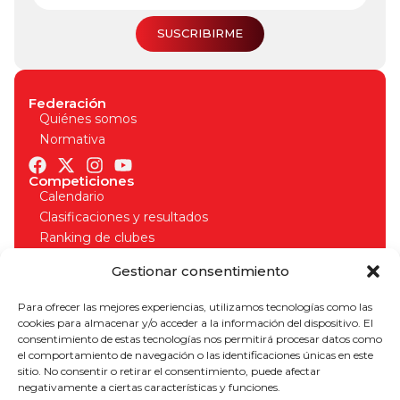
SUSCRIBIRME
Federación
Quiénes somos
Normativa
Competiciones
Calendario
Clasificaciones y resultados
Ranking de clubes
Organizadores
Gestionar consentimiento
Normativa competiciones
Licencias
Para ofrecer las mejores experiencias, utilizamos tecnologías como las
Solicitud de licencia
cookies para almacenar y/o acceder a la información del dispositivo. El
Seguros deportivos
consentimiento de estas tecnologías nos permitirá procesar datos como
Normativa licencias
el comportamiento de navegación o las identificaciones únicas en este
¡Apúntate a nuestro boletín para estar al día!
sitio. No consentir o retirar el consentimiento, puede afectar
negativamente a ciertas características y funciones.