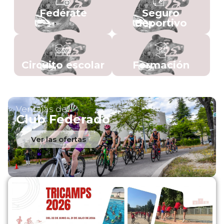
Fedérate
Seguro
deportivo
Circuito escolar
Formación
Ventajas del
Club Federado
Ver las ofertas