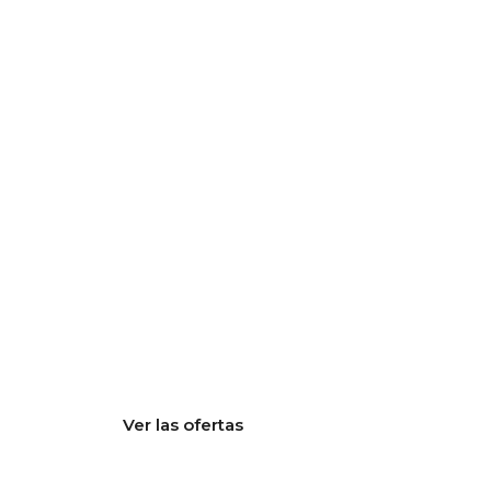
Ventajas del
Club Federado
Ver las ofertas