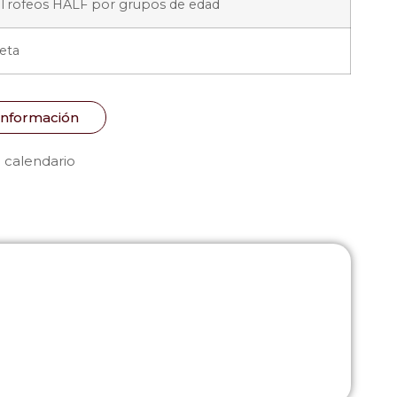
 Trofeos HALF por grupos de edad
eta
Información
 calendario