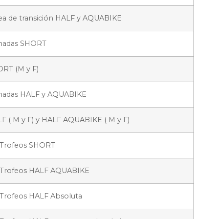
ea de transición HALF y AQUABIKE
amadas SHORT
RT (M y F)
madas HALF y AQUABIKE
 ( M y F) y HALF AQUABIKE ( M y F)
 Trofeos SHORT
 Trofeos HALF AQUABIKE
 Trofeos HALF Absoluta