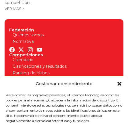
competición...
VER MÁS >
Federación
Quiénes somos
Normativa
Competiciones
Calendario
Clasificaciones y resultados
Ranking de clubes
Organizadores
Gestionar consentimiento
Normativa competiciones
Licencias
Para ofrecer las mejores experiencias, utilizamos tecnologías como las
Solicitud de licencia
cookies para almacenar y/o acceder a la información del dispositivo. El
Seguros deportivos
consentimiento de estas tecnologías nos permitirá procesar datos como
Normativa licencias
el comportamiento de navegación o las identificaciones únicas en este
¡Apúntate a nuestro boletín para estar al día!
sitio. No consentir o retirar el consentimiento, puede afectar
negativamente a ciertas características y funciones.