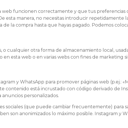
a web funcionen correctamente y que tus preferencias d
b. De esta manera, no necesitas introducir repetidamente 
a de la compra hasta que hayas pagado. Podemos colocar
, o cualquier otra forma de almacenamiento local, usadas
o en esta web o en varias webs con fines de marketing si
gram y WhatsApp para promover páginas web (p.ej.: «Me g
te contenido está incrustado con código derivado de In
a anuncios personalizados.
 redes sociales (que puede cambiar frecuentemente) para
ciben son anonimizados lo máximo posible. Instagram y W