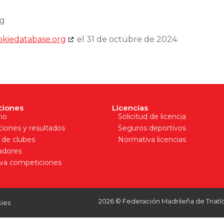
rg
okiedatabase.org
el 31 de octubre de 2024.
ciones
Licencias
io
Solicitud de licencia
aciones y resultados
Seguros deportivos
 de clubes
Normativa licencias
adores
va competiciones
2026 © Federación Madrileña de Triatl
ies