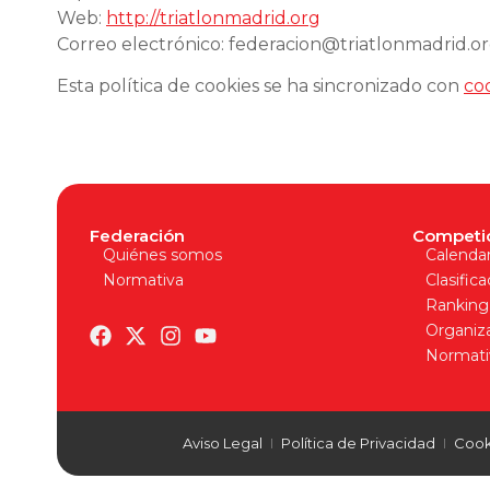
Web:
http://triatlonmadrid.org
Correo electrónico:
federacion@triatlonmadrid.o
Esta política de cookies se ha sincronizado con
co
Federación
Competi
Quiénes somos
Calendar
Normativa
Clasific
Ranking
Organiz
Normati
Aviso Legal
Política de Privacidad
Cook