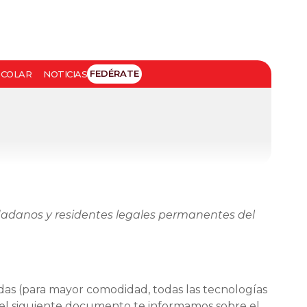
FEDÉRATE
SCOLAR
NOTICIAS
iudadanos y residentes legales permanentes del
nadas (para mayor comodidad, todas las tecnologías
 el siguiente documento te informamos sobre el