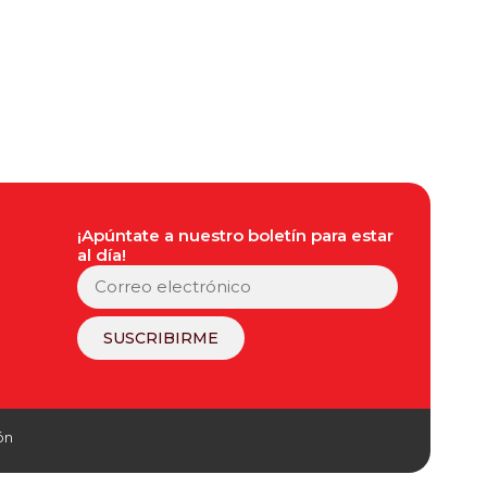
¡Apúntate a nuestro boletín para estar
al día!
SUSCRIBIRME
ón