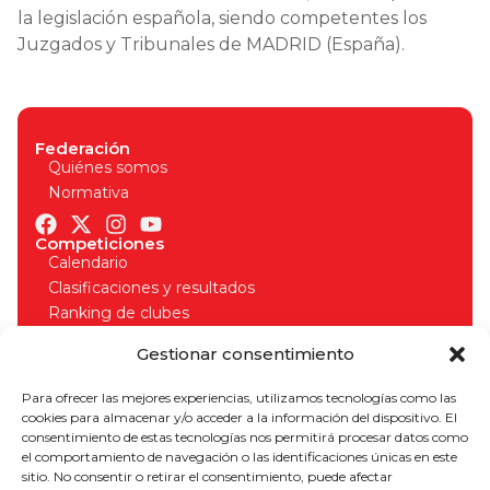
la legislación española, siendo competentes los
Juzgados y Tribunales de MADRID (España).
Federación
Quiénes somos
Normativa
Competiciones
Calendario
Clasificaciones y resultados
Ranking de clubes
Organizadores
Gestionar consentimiento
Normativa competiciones
Licencias
Para ofrecer las mejores experiencias, utilizamos tecnologías como las
Solicitud de licencia
cookies para almacenar y/o acceder a la información del dispositivo. El
Seguros deportivos
consentimiento de estas tecnologías nos permitirá procesar datos como
Normativa licencias
el comportamiento de navegación o las identificaciones únicas en este
¡Apúntate a nuestro boletín para estar al día!
sitio. No consentir o retirar el consentimiento, puede afectar