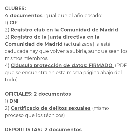
CLUBES:
4 documentos
, igual que el año pasado:
1)
CIF
2)
Registro club en la Comunidad de Madrid
3)
Registro de la junta directiva en la
Comunidad de Madrid
(actualizada), si está
caducada hay que volver a subirla, aunque sean los
mismos miembros.
4)
C
láusula protección de datos: FIRMADO
(PDF
que se encuentra en esta misma página abajo del
todo)
OFICIALES: 2 documentos
1)
DNI
2)
Certificado de delitos sexuales
(mismo
proceso que los técnicos)
DEPORTISTAS:
2 documentos