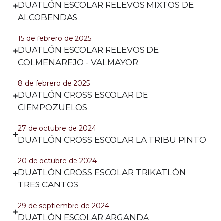
DUATLÓN ESCOLAR RELEVOS MIXTOS DE
ALCOBENDAS
15 de febrero de 2025
DUATLÓN ESCOLAR RELEVOS DE
COLMENAREJO - VALMAYOR
8 de febrero de 2025
DUATLÓN CROSS ESCOLAR DE
CIEMPOZUELOS
27 de octubre de 2024
DUATLÓN CROSS ESCOLAR LA TRIBU PINTO
20 de octubre de 2024
DUATLÓN CROSS ESCOLAR TRIKATLÓN
TRES CANTOS
29 de septiembre de 2024
DUATLÓN ESCOLAR ARGANDA