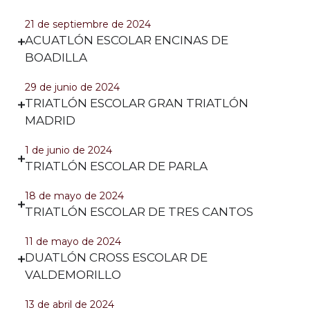
21 de septiembre de 2024
ACUATLÓN ESCOLAR ENCINAS DE
BOADILLA
29 de junio de 2024
TRIATLÓN ESCOLAR GRAN TRIATLÓN
MADRID
1 de junio de 2024
TRIATLÓN ESCOLAR DE PARLA
18 de mayo de 2024
TRIATLÓN ESCOLAR DE TRES CANTOS
11 de mayo de 2024
DUATLÓN CROSS ESCOLAR DE
VALDEMORILLO
13 de abril de 2024