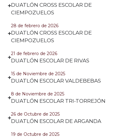
DUATLÓN CROSS ESCOLAR DE
CIEMPOZUELOS
28 de febrero de 2026
DUATLÓN CROSS ESCOLAR DE
CIEMPOZUELOS
21 de febrero de 2026
DUATLÓN ESCOLAR DE RIVAS
15 de Noviembre de 2025
DUATLÓN ESCOLAR VALDEBEBAS
8 de Noviembre de 2025
DUATLÓN ESCOLAR TRI-TORREJÓN
26 de Octubre de 2025
DUATLÓN ESCOLAR DE ARGANDA
19 de Octubre de 2025