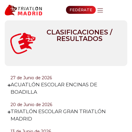
FEDÉRATE
CLASIFICACIONES /
RESULTADOS
27 de Junio de 2026
ACUATLÓN ESCOLAR ENCINAS DE
BOADILLA
20 de Junio de 2026
TRIATLÓN ESCOLAR GRAN TRIATLÓN
MADRID
13 de Junio de 2026