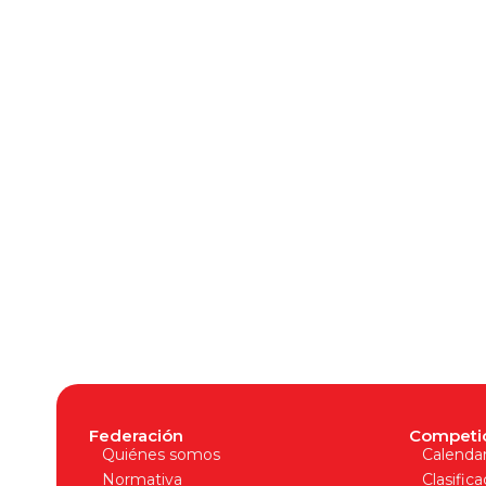
Federación
Competi
Quiénes somos
Calendar
Normativa
Clasific