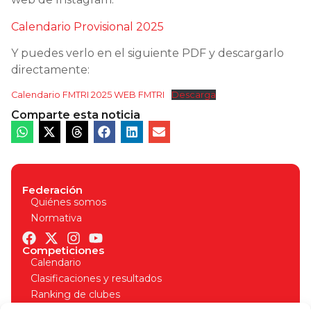
Calendario Provisional 2025
Y puedes verlo en el siguiente PDF y descargarlo
directamente:
Calendario FMTRI 2025 WEB FMTRI
Descarga
Comparte esta noticia
Federación
Quiénes somos
Normativa
Competiciones
Calendario
Clasificaciones y resultados
Ranking de clubes
Organizadores