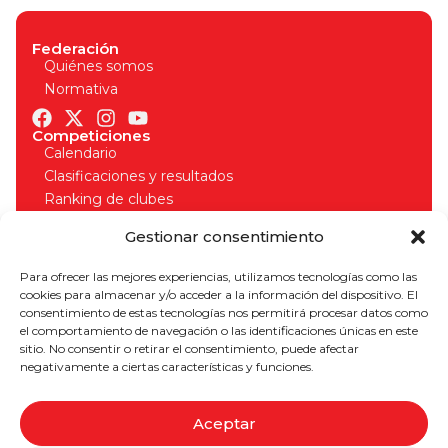
Federación
Quiénes somos
Normativa
Competiciones
Calendario
Clasificaciones y resultados
Ranking de clubes
Organizadores
Gestionar consentimiento
Normativa competiciones
Licencias
Para ofrecer las mejores experiencias, utilizamos tecnologías como las
Solicitud de licencia
cookies para almacenar y/o acceder a la información del dispositivo. El
Seguros deportivos
consentimiento de estas tecnologías nos permitirá procesar datos como
Normativa licencias
el comportamiento de navegación o las identificaciones únicas en este
¡Apúntate a nuestro boletín para estar al día!
sitio. No consentir o retirar el consentimiento, puede afectar
negativamente a ciertas características y funciones.
Aceptar
SUSCRIBIRME