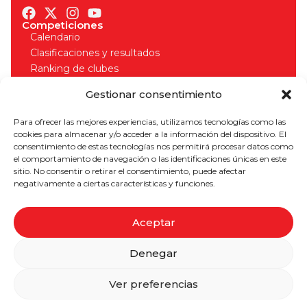
Competiciones
Calendario
Clasificaciones y resultados
Ranking de clubes
Organizadores
Gestionar consentimiento
Normativa competiciones
Licencias
Para ofrecer las mejores experiencias, utilizamos tecnologías como las
Solicitud de licencia
cookies para almacenar y/o acceder a la información del dispositivo. El
Seguros deportivos
consentimiento de estas tecnologías nos permitirá procesar datos como
Normativa licencias
el comportamiento de navegación o las identificaciones únicas en este
¡Apúntate a nuestro boletín para estar al día!
sitio. No consentir o retirar el consentimiento, puede afectar
negativamente a ciertas características y funciones.
Aceptar
SUSCRIBIRME
Denegar
Aviso Legal
Política de Privacidad
Cookies
Ver preferencias
2026 © Federación Madrileña de Triatlón